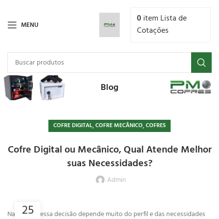
0
item
Lista de
MENU
Cotações
Blog
,
,
COFRE DIGITAL
COFRE MECÂNICO
COFRES
Cofre Digital ou Mecânico, Qual Atende Melhor
suas Necessidades?
Admin
25
Na prática, essa decisão depende muito do perfil e das necessidades