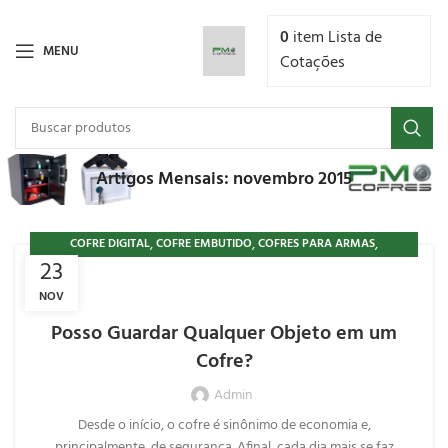
0
item
Lista de
MENU
Cotações
Artigos Mensais: novembro 2015
,
,
,
COFRE DIGITAL
COFRE EMBUTIDO
COFRES PARA ARMAS
23
,
CURIOSIDADES
PORTA JÓIAS
NOV
Posso Guardar Qualquer Objeto em um
Cofre?
Admin
Desde o início, o cofre é sinônimo de economia e,
principalmente, de segurança. Afinal, cada dia mais se faz