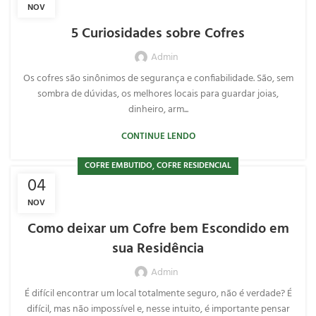
NOV
5 Curiosidades sobre Cofres
Admin
Os cofres são sinônimos de segurança e confiabilidade. São, sem
sombra de dúvidas, os melhores locais para guardar joias,
dinheiro, arm...
CONTINUE LENDO
,
COFRE EMBUTIDO
COFRE RESIDENCIAL
04
NOV
Como deixar um Cofre bem Escondido em
sua Residência
Admin
É difícil encontrar um local totalmente seguro, não é verdade? É
difícil, mas não impossível e, nesse intuito, é importante pensar