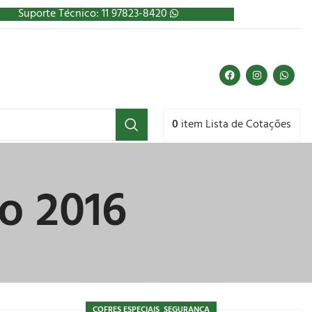
Suporte Técnico: 11 97823-8420
0
item
Lista de Cotações
o 2016
,
COFRES ESPECIAIS
SEGURANÇA