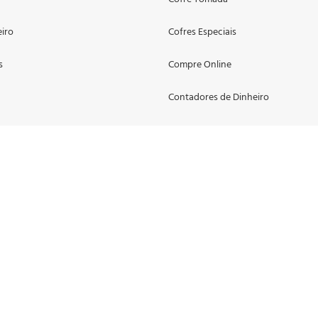
eiro
Cofres Especiais
s
Compre Online
Contadores de Dinheiro
Gaveta para Dinheiro
Munição de Manejo
as
Porta Forte
Porta Valores
Suporte para Malas