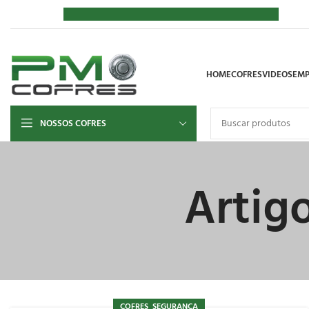
HOME
COFRES
VIDEOS
EMP
NOSSOS COFRES
Artig
,
COFRES
SEGURANÇA