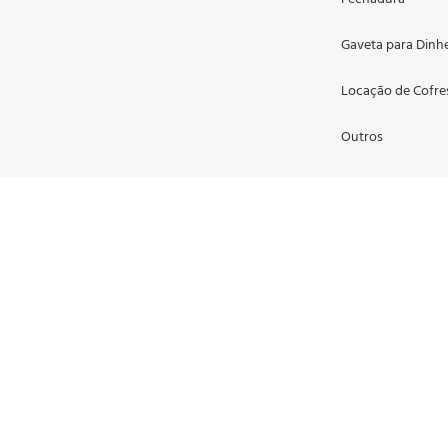
Gaveta para Dinh
Locação de Cofre
Outros
Porta Jóias
Segurança
Suporte para Mal