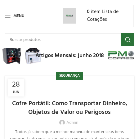
0
item
Lista de
MENU
Cotações
Artigos Mensais: junho 2018
SEGURANÇA
28
JUN
Cofre Portátil: Como Transportar Dinheiro,
Objetos de Valor ou Perigosos
Admin
Todos já sabem que a melhor maneira de manter seus bens
seguros, tanto em casa quanto na empresa é através de um bom