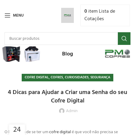
0
item
Lista de
MENU
Cotações
Blog
,
,
,
COFRE DIGITAL
COFRES
CURIOSIDADES
SEGURANÇA
4 Dicas para Ajudar a Criar uma Senha do seu
Cofre Digital
Admin
24
O lado bom de se ter um
cofre digital
é que você não precisa se