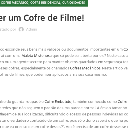
,
,
,
COFRE MECÂNICO
COFRE RESIDENCIAL
CURIOSIDADES
r um Cofre de Filme!
stado por
Admin
rico esconde seus bens mais valiosos ou documentos importantes em um
Co
r aí com uma
Maleta Misteriosa
que só pode ser aberta por ele? Neste caso a
 rico ou um agente secreto para manter objetos guardados em segurança to
m esses cofres, especialmente os chamados
Cofres Mecânicos
. Neste artigo v
cofres de filmes, que podem ser aplicados aí na sua casa mesmo.
falso do guarda-roupas é o
Cofre Embutido
, também conhecido como
Cofre
 paredes que não seguem o padrão de uma parede normal. Além do tamanho 
lagem de sua localização, dificultando o acesso de pessoas indevidas ao co
istar o verdadeiro conteúdo de um cofre, pois só o dono saberá o que há p
r que eu preciso de um cofre desses?”. Você precisa de um cofre desses se 