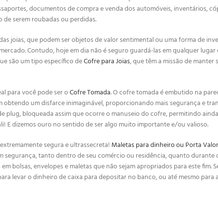
ssaportes, documentos de compra e venda dos automóveis, inventários, cóp
co de serem roubadas ou perdidas.
 joias, que podem ser objetos de valor sentimental ou uma forma de inve
 mercado. Contudo, hoje em dia não é seguro guardá-las em qualquer lugar e
que são um tipo específico de
Cofre para Joias
, que têm a missão de manter
eal para você pode ser o
Cofre Tomada
. O cofre tomada é embutido na par
m obtendo um disfarce inimaginável, proporcionando mais segurança e tran
és de plug, bloqueada assim que ocorre o manuseio do cofre, permitindo ainda
i! E dizemos ouro no sentido de ser algo muito importante e/ou valioso.
 extremamente segura e ultrassecreta!
Maletas para dinheiro ou Porta Valo
m segurança, tanto dentro de seu comércio ou residência, quanto durante o
em bolsas, envelopes e maletas que não sejam apropriados para este fim. S
para levar o dinheiro de caixa para depositar no banco, ou até mesmo para a