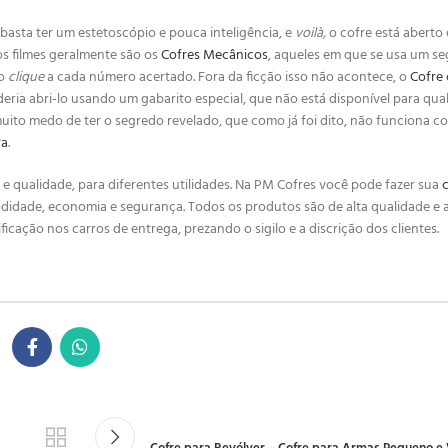
basta ter um estetoscópio e pouca inteligência, e
voilà,
o cofre está aberto
os filmes geralmente são os
Cofres Mecânicos
, aqueles em que se usa um s
so
clique
a cada número acertado. Fora da ficção isso não acontece, o
Cofre
oderia abri-lo usando um gabarito especial, que não está disponível para qu
muito medo de ter o segredo revelado, que como já foi dito, não funciona co
ra
.
e qualidade, para diferentes utilidades. Na PM Cofres você pode fazer sua
odidade, economia e segurança. Todos os produtos são de alta qualidade e 
ficação nos carros de entrega, prezando o sigilo e a discrição dos clientes.