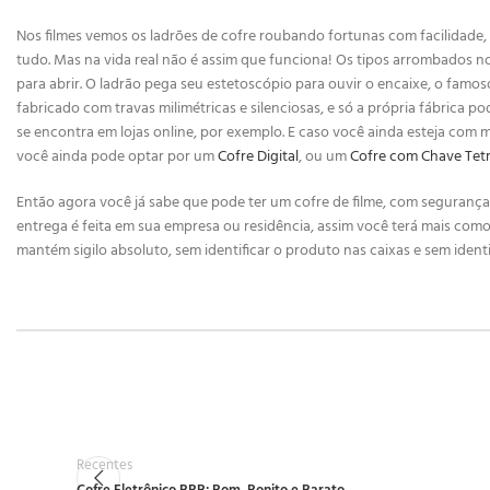
Nos filmes vemos os ladrões de cofre roubando fortunas com facilidade, 
tudo. Mas na vida real não é assim que funciona! Os tipos arrombados n
para abrir. O ladrão pega seu estetoscópio para ouvir o encaixe, o famo
fabricado com travas milimétricas e silenciosas, e só a própria fábrica p
se encontra em lojas online, por exemplo. E caso você ainda esteja com 
você ainda pode optar por um
Cofre Digital
, ou um
Cofre com Chave Tet
Então agora você já sabe que pode ter um cofre de filme, com segurança 
entrega é feita em sua empresa ou residência, assim você terá mais com
mantém sigilo absoluto, sem identificar o produto nas caixas e sem identi
Recentes