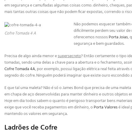
em segurança e camufladas algumas coisas como: dinheiro, cheques, pa
mais tantas outras coisas que não podem ficar expostas, correndo o ris
Não podemos esquecer também das
dificilmente perdem seu valor de
Cofre Tomada 4 A
oferecemos nossos
Porta Joias
, 
segurança e bem guardados.
Precisa de algo ainda menor e
supersecreto
? Então certamente o tipo id
tomadas, sendo uma delas a chave para a abertura e o fechamento, assi
Cofre Tomada 4A
, por exemplo, possui ligação elétrica real feita atrav
segredo do cofre. Ninguém poderá imaginar que existe ouro escondido al
E que tal uma maleta? Não é só o James Bond que precisa de uma maleta
em chapa de aço desenvolvidas para manter dinheiro e outros objetos e
Hoje em dia todos sabem o quanto é perigoso transportar bens materiais 
exige que você receba pagamentos em dinheiro, o
Porta Valores
é ideal 
mantendo os valores em segurança.
Ladrões de Cofre