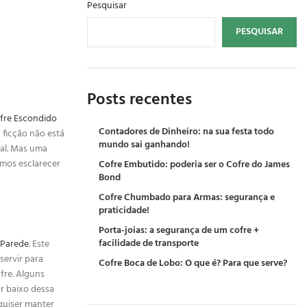
Pesquisar
PESQUISAR
Posts recentes
fre Escondido
Contadores de Dinheiro: na sua festa todo
 ficção não está
mundo sai ganhando!
tal. Mas uma
amos esclarecer
Cofre Embutido: poderia ser o Cofre do James
Bond
Cofre Chumbado para Armas: segurança e
praticidade!
Porta-joias: a segurança de um cofre +
facilidade de transporte
 Parede
. Este
servir para
Cofre Boca de Lobo: O que é? Para que serve?
fre. Alguns
or baixo dessa
quiser manter