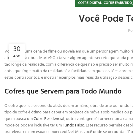
,
COFRE DIGITAL
COFRE EMBUTIDO
Você Pode Te
Po
30
Você já viu uma cena de filme ou novela em que um personagem muito 
AGO
atrás de uma obra de arte? Ou talvez algum agente secreto que anda po
tão longe da realidade, com a diferença de que não é preciso ser muito
coisa que foge muito da realidade é a facilidade em que os vilões abre
estes contrapontos, e mostrar exemplos mais reais da utilização desses 
Cofres que Servem para Todo Mundo
O cofre que fica escondido atrás de um armário, obra de arte ou fundo 
tipo de cofre é ótimo para caber em projetos de móveis sob medida ou
quem busca um
Cofre Residencial
, outra vantagem é fornecer uma camuf
modelos podem inclusive ter um
Fundo Falso
. Este recurso permite desp
prateleira, em um espaço imperceptível. Mas você pode se perguntar “Po