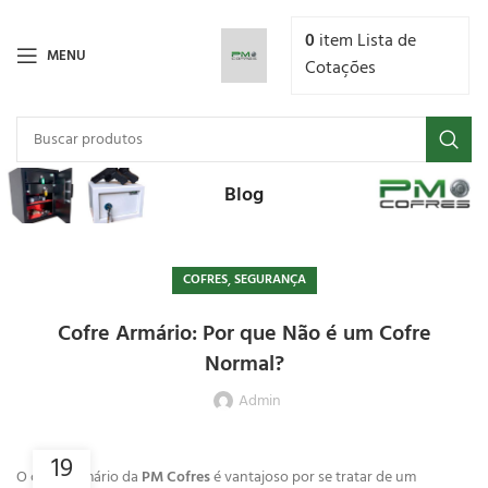
0
item
Lista de
MENU
Cotações
Blog
,
COFRES
SEGURANÇA
Cofre Armário: Por que Não é um Cofre
Normal?
Admin
19
O cofre armário da
PM Cofres
é vantajoso por se tratar de um