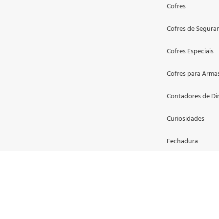
Cofres
Cofres de Segura
Cofres Especiais
Cofres para Arma
Contadores de Di
Curiosidades
Fechadura
Gaveta para Dinh
Locação de Cofre
Outros