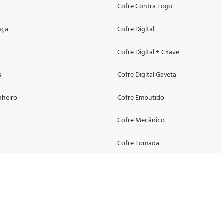
Cofre Contra Fogo
nça
Cofre Digital
Cofre Digital + Chave
s
Cofre Digital Gaveta
nheiro
Cofre Embutido
Cofre Mecânico
Cofre Tomada
eiro
Cofres Especiais
s
Compre Online
Contadores de Dinheiro