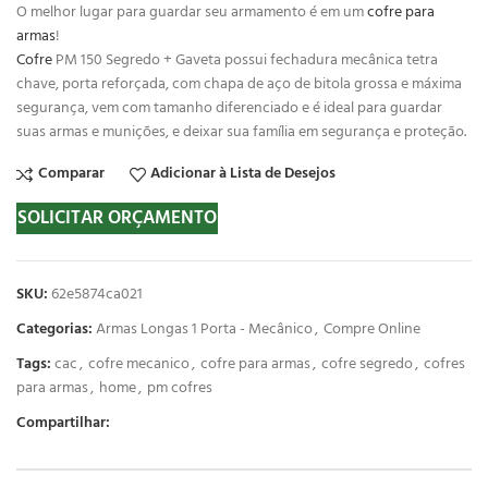
O melhor lugar para guardar seu armamento é em um
cofre para
armas
!
Cofre
PM 150 Segredo + Gaveta possui fechadura mecânica tetra
chave, porta reforçada, com chapa de aço de bitola grossa e máxima
segurança, vem com tamanho diferenciado e é ideal para guardar
suas armas e munições, e deixar sua família em segurança e proteção.
Comparar
Adicionar à Lista de Desejos
SOLICITAR ORÇAMENTO
SKU:
62e5874ca021
Categorias:
Armas Longas 1 Porta - Mecânico
,
Compre Online
Tags:
cac
,
cofre mecanico
,
cofre para armas
,
cofre segredo
,
cofres
para armas
,
home
,
pm cofres
Compartilhar: