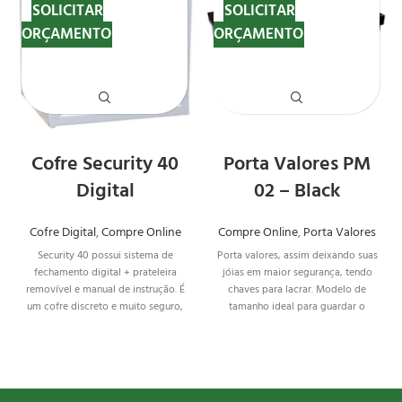
SOLICITAR
SOLICITAR
ORÇAMENTO
ORÇAMENTO
Cofre Security 40
Porta Valores PM
Digital
02 – Black
Cofre Digital
,
Compre Online
Compre Online
,
Porta Valores
Security 40 possui sistema de
Porta valores, assim deixando suas
fechamento digital + prateleira
jóias em maior segurança, tendo
removível e manual de instrução. É
chaves para lacrar. Modelo de
um cofre discreto e muito seguro,
tamanho ideal para guardar o
além de ter ótimo tamanho e com
Cofre
em locais escondidos.
muito espaço por dentro. Modelo
com máxima segurança e com
forração interna em carpete azul.