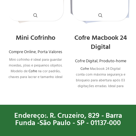
Mini Cofrinho
Cofre Macbook 24
Digital
Compre Online
,
Porta Valores
Mini cofrinho é ideal para guardar
Cofre Digital
,
Produto-home
moedas, jóias e pequenos objetos.
Cofre
Macbook 24 Digital
Modelo de
Cofre
na cor padrão,
conta com máxima segurança e
chaves para lacrar e tamanho ideal
bloqueio para abertura após 03
para escondê-lo.
digitações erradas. Ideal para
deixar seus pertences em
segurança, como documentos,
notebooks, valores e jóias.
Cofre
com garantia de 2 anos, teclado
Endereço:. R. Cruzeiro, 829 - Barra
emborrachado e com carpete
Funda -São Paulo - SP - 01137-000
interno.