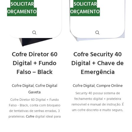
SOLICITAR
SOLICITAR
ORÇAMENTO
ORÇAMENTO
Cofre Diretor 60
Cofre Security 40
Digital + Fundo
Digital + Chave de
Falso – Black
Emergência
Cofre Digital
,
Cofre Digital
Cofre Digital
,
Compre Online
Gaveta
Security 40 possui sistema de
fechamento digital + prateleira
Cofre Diretor 60 Digital + Fundo
removível e manual de instrução. É
Falso - Black, conta com bloqueio
um cofre discreto e muito seguro,
de tentativas de senhas erradas, 3
além de ter ótimo tamanho e com
prateleiras.
Cofre
digital ideal para
muito espaço por dentro. Modelo
guardar pertences de valor
com máxima segurança e com
pessoal, como jóias, dinheiro,