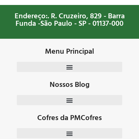
forração interna em carpete azul.
cartões e documentos, assim
como também é ótimo para
guardar objetos de valor
Endereço:. R. Cruzeiro, 829 - Barra
sentimental. Pode ser instalado em
Funda -São Paulo - SP - 01137-000
residências, empresas e comércios
em geral.
Menu Principal
Nossos Blog
Cofres da PMCofres