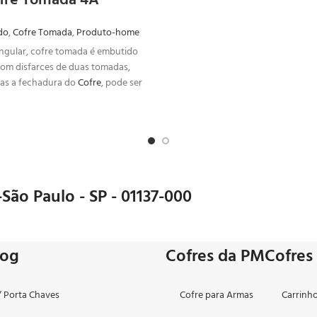
fre Tomada 4A
do
,
Cofre Tomada
,
Produto-home
ngular, cofre tomada é embutido
com disfarces de duas tomadas,
as a fechadura do
Cofre
, pode ser
 em residências ou empresas.
-São Paulo - SP - 01137-000
log
Cofres da PMCofres
// Porta Chaves
Cofre para Armas
Carrinh