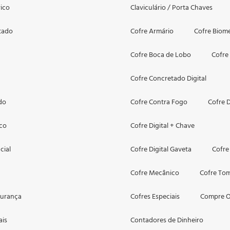
rico
Claviculário / Porta Chaves
tado
Cofre Armário
Cofre Biomé
Cofre Boca de Lobo
Cofre
Cofre Concretado Digital
do
Cofre Contra Fogo
Cofre D
co
Cofre Digital + Chave
cial
Cofre Digital Gaveta
Cofre
Cofre Mecânico
Cofre To
gurança
Cofres Especiais
Compre O
ais
Contadores de Dinheiro