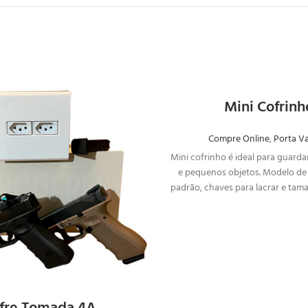
Mini Cofrinh
SOLICITAR
SOLICIT
ORÇAMENTO
ORÇAME
Compre Online
,
Porta Va
Mini cofrinho é ideal para guarda
e pequenos objetos. Modelo d
padrão, chaves para lacrar e tam
escondê-lo.