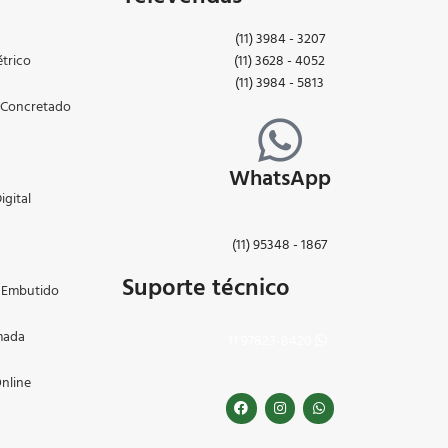
(11) 3984 - 3207
trico
(11) 3628 - 4052
(11) 3984 - 5813
 Concretado
WhatsApp
igital
(11) 95348 - 1867
Suporte técnico
 Embutido
mada
11 97823-8420
nline