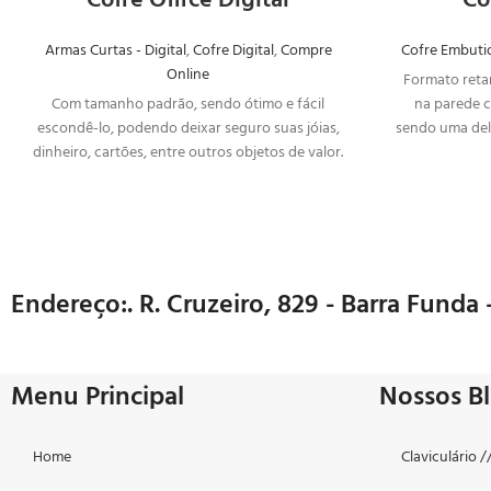
Cofre Office Digital
Co
Armas Curtas - Digital
,
Cofre Digital
,
Compre
Cofre Embuti
Online
Formato reta
Com tamanho padrão, sendo ótimo e fácil
na parede 
escondê-lo, podendo deixar seguro suas jóias,
sendo uma del
dinheiro, cartões, entre outros objetos de valor.
instalado
Cofre
eletrônico de alta segurança, com
bloqueio para abertura após 3 tentativas de
senhas erradas.
Endereço:. R. Cruzeiro, 829 - Barra Funda 
Menu Principal
Nossos B
Home
Claviculário 