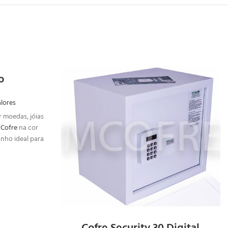
o
AR
SOLICITAR
NTO
ORÇAMENTO
lores
r moedas, jóias
e
Cofre
na cor
anho ideal para