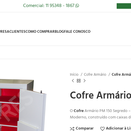
Comercial: 11 95348 - 1867
RESA
CLIENTES
COMO COMPRAR
BLOG
FALE CONOSCO
Início
Cofre Armário
Cofre Armár
Cofre Armário
O
Cofre
Armário PM 150 Segredo – D
Moderno, construído com caixas de 
Comparar
Adicionar à Li