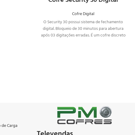
Cofre Security 30 Digital
Cofre Digital
O Security 30 possui sistema de fechamento
digital. Bloqueio de 30 minutos para abertura
após 03 digitações erradas. É um cofre discreto
e muito seguro, além de ter ótimo tamanho e
com muito espaço por dentro
o de Carga
Televendas