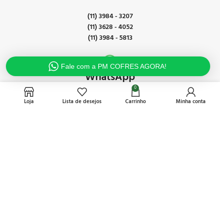
(11) 3984 - 3207
(11) 3628 - 4052
(11) 3984 - 5813
Fale com a PM COFRES AGORA!
WhatsApp
0
(11) 95348 - 1867
Loja
Lista de desejos
Carrinho
Minha conta
Suporte técnico
11 97823-8420
2023 Criado por Levelnine
Otimização de Sites
e
Criação de Sites
.