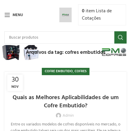
0
item
Lista de
MENU
Cotações
Arquivos da tag: cofres embutidos
,
COFRE EMBUTIDO
COFRES
30
NOV
Quais as Melhores Aplicabilidades de um
Cofre Embutido?
Admin
Entre os variados modelos de cofres disponíveis no mercado, o
cofre embutido talvez seja um dos mais versáteis. Ele se adequa