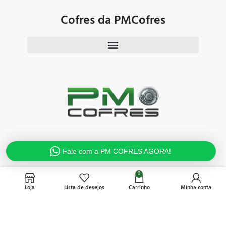
Cofres da PMCofres
Televendas
Fale com a PM COFRES AGORA!
(11) 3984 - 3207
0
(11) 3628 - 4052
Loja
Lista de desejos
Carrinho
Minha conta
(11) 3984 - 5813