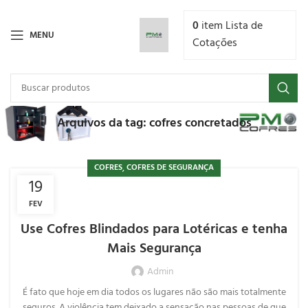
0
item
Lista de
MENU
Cotações
Arquivos da tag: cofres concretados
,
COFRES
COFRES DE SEGURANÇA
19
FEV
Use Cofres Blindados para Lotéricas e tenha
Mais Segurança
Admin
É fato que hoje em dia todos os lugares não são mais totalmente
seguros. A violência tem deixado a sensação nas pessoas de que