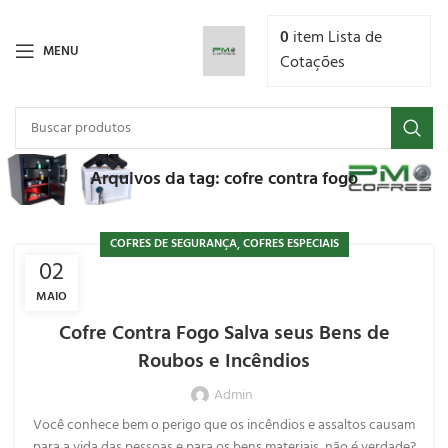
0
item
Lista de
MENU
Cotações
Arquivos da tag: cofre contra fogo
,
COFRES DE SEGURANÇA
COFRES ESPECIAIS
02
MAIO
Cofre Contra Fogo Salva seus Bens de
Roubos e Incêndios
Admin
Você conhece bem o perigo que os incêndios e assaltos causam
para a vida das pessoas e para os bens materiais, não é verdade?