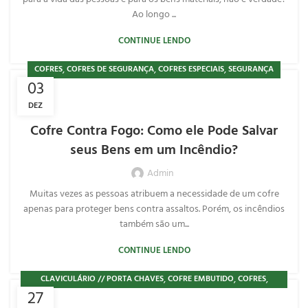
Ao longo ...
CONTINUE LENDO
,
,
,
COFRES
COFRES DE SEGURANÇA
COFRES ESPECIAIS
SEGURANÇA
03
DEZ
Cofre Contra Fogo: Como ele Pode Salvar
seus Bens em um Incêndio?
Admin
Muitas vezes as pessoas atribuem a necessidade de um cofre
apenas para proteger bens contra assaltos. Porém, os incêndios
também são um...
CONTINUE LENDO
,
,
,
CLAVICULÁRIO // PORTA CHAVES
COFRE EMBUTIDO
COFRES
27
,
,
COFRES DE SEGURANÇA
COFRES PARA ARMAS