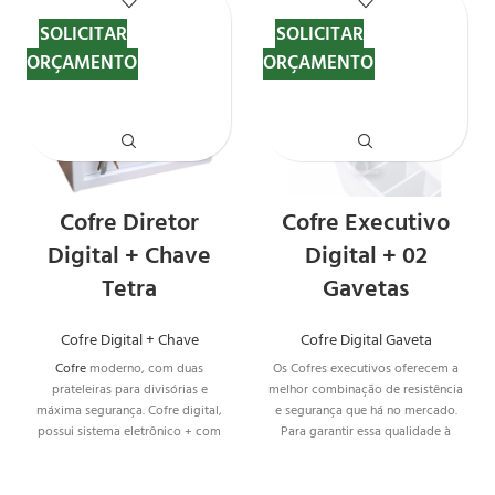
SOLICITAR
SOLICITAR
ORÇAMENTO
ORÇAMENTO
Cofre Diretor
Cofre Executivo
Digital + Chave
Digital + 02
Tetra
Gavetas
Cofre Digital + Chave
Cofre Digital Gaveta
Cofre
moderno, com duas
Os Cofres executivos oferecem a
prateleiras para divisórias e
melhor combinação de resistência
máxima segurança. Cofre digital,
e segurança que há no mercado.
possui sistema eletrônico + com
Para garantir essa qualidade à
sistema de fechamento chave
você, o Cofre Executivo Digital + 2
tetra, possibilitando
Gavetas oferece sistema digital e
(opcionalmente) ter 2 pessoas
gavetas organizadoras