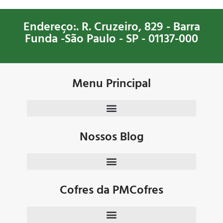
para abrir o cofre. Ideal para
possibilitando o armazenamento
objetos como jóias, cartões,
de seus pertences de forma segura
Endereço:. R. Cruzeiro, 829 - Barra
dinheiro, entre outros.
e organizada, conheça mais esse
Funda -São Paulo - SP - 01137-000
PM Cofres!
Menu Principal
Nossos Blog
Cofres da PMCofres