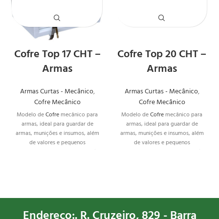
Cofre Top 17 CHT –
Cofre Top 20 CHT –
Armas
Armas
Armas Curtas - Mecânico
,
Armas Curtas - Mecânico
,
Cofre Mecânico
Cofre Mecânico
Modelo de
Cofre
mecânico para
Modelo de
Cofre
mecânico para
armas, ideal para guardar de
armas, ideal para guardar de
armas, munições e insumos, além
armas, munições e insumos, além
de valores e pequenos
de valores e pequenos
documentos. Conta com forração
documentos. Conta com forração
interna em carpete, além de
interna em carpete, além de
discreto e seguro.
discreto e seguro.
Endereço:. R. Cruzeiro, 829 - Barra