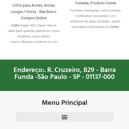
Tomada
,
Produto-home
Cofre para Armas
,
Armas
Formato retangular, cofre tomada
Longas 1 Porta - Mecânico
,
é embutido na parede com
Compre Online
disfarces de duas tomadas, sendo
Cofre
Sniper 100 Chave Tetra é
uma delas a fechadura do
Cofre
,
ideal para guardar pertences como
pode ser instalado em residências
dinheiros, joias, entres
ou empresas.
outros. Modelo moderno e com
máxima segurança, tendo
Exclusivo sistema de fechamento
com chave tetra, além de contar
com prateleiras reguláveis para
Endereço:. R. Cruzeiro, 829 - Barra
otimizar o espaço. Desenvolvido
Funda -São Paulo - SP - 01137-000
exclusivamente para CACS.
Menu Principal