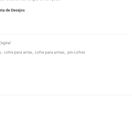
sta de Desejos
Digital
a
,
cofre para arma
,
cofre para armas
,
pm cofres