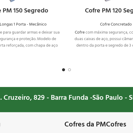
e PM 150 Segredo
Cofre PM 120 Se
Longas 1 Porta - Mecânico
Cofre Concretado
e para guardar armas e deixar sua
Cofre
com máxima segurança, c
segurança e proteção. Modelo de
duas caixas de aço, possui câma
ta reforçada, com chapa de aço
dentro da porta e segredo de 
ssa. Desenvolvido exclusivamente
numéricas. Modelo 
para CACS.
cofre concretado
excelente par
pertences em segurança, seja 
valor pessoal e sentime
. Cruzeiro, 829 - Barra Funda -São Paulo - S
g
Cofres da PMCofres