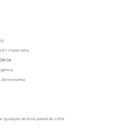
o)
o) + chave tetra
ÊNCIA
rgência
0% de economia
r qualquer tecla no painel do cofre