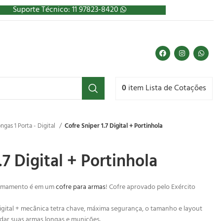
Suporte Técnico: 11 97823-8420
0
item
Lista de Cotações
ngas 1 Porta - Digital
Cofre Sniper 1.7 Digital + Portinhola
.7 Digital + Portinhola
 armamento é em um
cofre para armas
! Cofre aprovado pelo Exército
digital + mecânica tetra chave, máxima segurança, o tamanho e layout
rdar suas armas longas e munições.