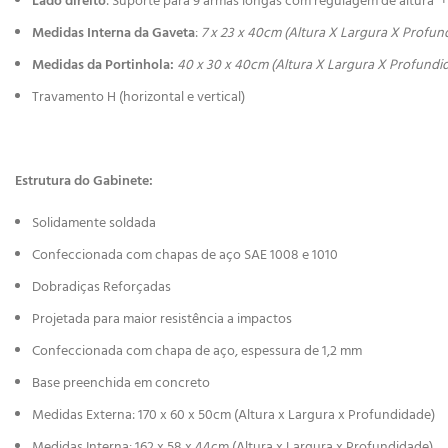
Lado direito
: Suporte para 9 armas longas com regulagem de altura + 
Medidas Interna da Gaveta
:
7 x 23 x 40cm (Altura X Largura X Profun
Medidas da Portinhola:
40 x 30 x 40cm (Altura X Largura X Profundi
Travamento H (horizontal e vertical)
Estrutura do Gabinete:
Solidamente soldada
Confeccionada com chapas de aço SAE 1008 e 1010
Dobradiças Reforçadas
Projetada para maior resistência a impactos
Confeccionada com chapa de aço, espessura de 1,2 mm
Base preenchida em concreto
Medidas Externa: 170 x 60 x 50cm (Altura x Largura x Profundidade)
Medidas Interna: 162 x 58 x 44cm (Altura x Largura x Profundidade)