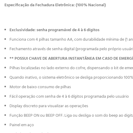
Especificação da Fechadura Eletrônica: (100% Nacional)
Exclusividade: senha programável de 4 à 6 dígitos
Funciona com 4 pilhas tamanho AA, com durabilidade mínima de (1 an
Fechamento através de senha digital (programada pelo próprio usuári
** POSSUI CHAVE DE ABERTURA INSTANTÂNEA EM CASO DE EMERG
Pilhas localizadas no lado externo do cofre, dispensando o kit de eme
Quando inativo, o sistema eletrônico se desliga proporcionando 10
Motor de baixo consumo de pilhas
Fácil operação com senha de 4 à 6 dígitos programada pelo usuário
Display discreto para visualizar as operações
Função BEEP ON ou BEEP OFF: Liga ou desliga o som do beep ao digita
Painel em aço