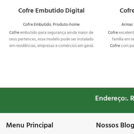
Cofre Embutido Digital
Cofr
Cofre Embutido
,
Produto-home
Armas 
Cofre
embutido para segurança ainda maior de
Cofre
excelent
seus pertences, esse modelo pode ser instalado
família em 
em residências, empresas e comércios em geral.
Cofre
com por
Segurança máxima para objetos de valores
de bitola gro
como jóias, cartões, dinheiro, entre outros.
Endereço:. R
Menu Principal
Nossos Blo