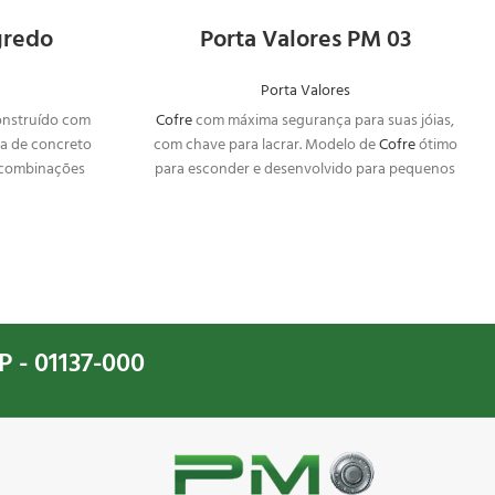
gredo
Porta Valores PM 03
Porta Valores
onstruído com
Cofre
com máxima segurança para suas jóias,
ra de concreto
com chave para lacrar. Modelo de
Cofre
ótimo
3 combinações
para esconder e desenvolvido para pequenos
de
objetos e deixá-los em segurança.
a deixar seus
pertences de
ntal.
P - 01137-000