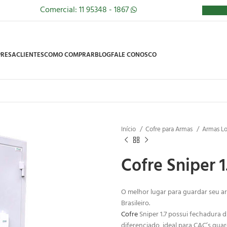
Comercial: 11 95348 - 1867
RESA
CLIENTES
COMO COMPRAR
BLOG
FALE CONOSCO
Início
Cofre para Armas
Armas Lo
Cofre Sniper 1
O melhor lugar para guardar seu
Brasileiro.
Cofre
Sniper 1.7 possui fechadura 
diferenciado, ideal para CAC’s gua