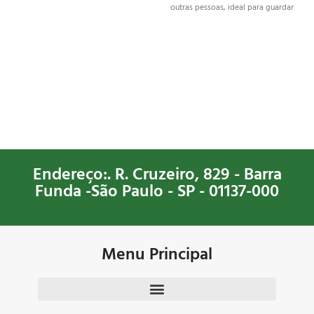
garantia e entrega.
outras pessoas, ideal para guardar
pertences de valor pessoal ou
valor sentimental, como jóia,
dinheiro, entre outros.
Endereço:. R. Cruzeiro, 829 - Barra
Funda -São Paulo - SP - 01137-000
Menu Principal