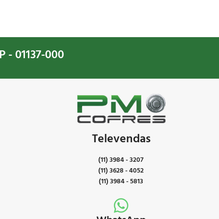
l e gavetas
Modelo ideal para pertences pequenos como
 armazenamento
jóias, dinheiros, cartões, entre outros.
 segura e
 PM Cofres!
P - 01137-000
Televendas
(11) 3984 - 3207
(11) 3628 - 4052
(11) 3984 - 5813