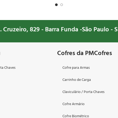
Gavetas oferece sistema digita
organizadoras possibilitando o
de seus pertences de forma
organizada, conheça mais esse
. Cruzeiro, 829 - Barra Funda -São Paulo - S
g
Cofres da PMCofres
rta Chaves
Cofre para Armas
Carrinho de Carga
o
Claviculário / Porta Chaves
Cofre Armário
Cofre Biométrico