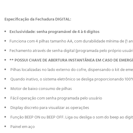
Especificação da Fechadura DIGITAL:
Exclusividade: senha programável de 4 à 6 dígitos
Funciona com 4 pilhas tamanho AA, com durabilidade mínima de (1 an
Fechamento através de senha digital (programada pelo próprio usuári
** POSSUI CHAVE DE ABERTURA INSTANTÂNEA EM CASO DE EMER
Pilhas localizadas no lado externo do cofre, dispensando o kit de em
Quando inativo, o sistema eletrônico se desliga proporcionando 10
Motor de baixo consumo de pilhas
Fácil operação com senha programada pelo usuário
Display discreto para visualizar as operações
Função BEEP ON ou BEEP OFF: Liga ou desliga o som do beep ao digita
Painel em aço