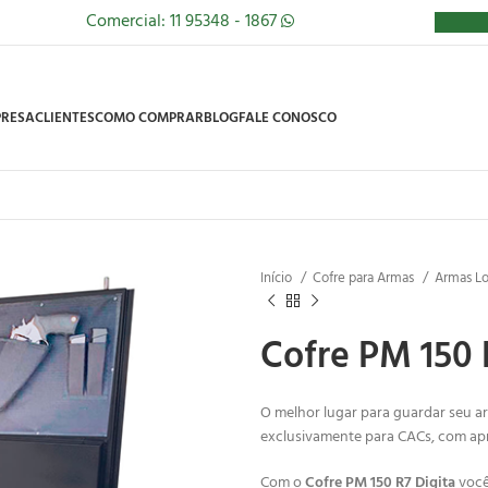
Comercial: 11 95348 - 1867
RESA
CLIENTES
COMO COMPRAR
BLOG
FALE CONOSCO
Início
Cofre para Armas
Armas Lo
Cofre PM 150 R
O melhor lugar para guardar seu
exclusivamente para CACs, com ap
Com o
Cofre PM 150 R7 Digita
você