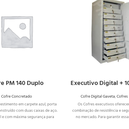
SOLICITAR
SOLICIT
ORÇAMENTO
ORÇAME
re PM 140 Duplo
Executivo Digital + 
Cofre Concretado
Cofre Digital Gaveta
,
Cofres 
estimento em carpete azul, porta
Os Cofres executivos oferece
onstruído com duas caixas de aço.
combinação de resistência e seg
l e com máxima segurança para
no mercado. Para garantir essa
eu pertences bem guardados.
você, o Cofre Executivo Dig