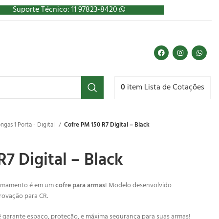
Suporte Técnico: 11 97823-8420
0
item
Lista de Cotações
ngas 1 Porta - Digital
Cofre PM 150 R7 Digital – Black
7 Digital – Black
 armamento é em um
cofre para armas
! Modelo desenvolvido
rovação para CR.
 garante espaço, proteção, e máxima segurança para suas armas!