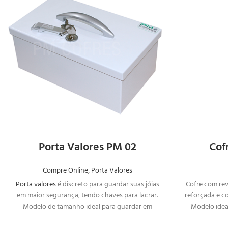
SOLICITAR
ORÇAMENTO
Porta Valores PM 02
Cof
Compre Online
,
Porta Valores
Porta valores
é discreto para guardar suas jóias
Cofre com rev
em maior segurança, tendo chaves para lacrar.
reforçada e c
Modelo de tamanho ideal para guardar em
Modelo idea
locais escondidos.
deixar s