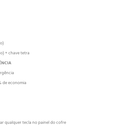
o)
o) + chave tetra
GÊNCIA
ergência
0% de economia
r qualquer tecla no painel do cofre