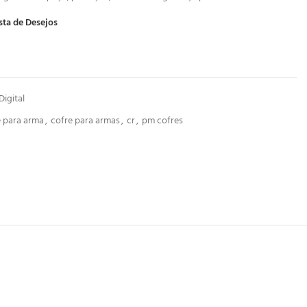
sta de Desejos
Digital
e para arma
,
cofre para armas
,
cr
,
pm cofres