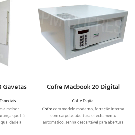
AR
SOLICITAR
NTO
ORÇAMENTO
10 Gavetas
Cofre Macbook 20 Digital
Especiais
Cofre Digital
m a melhor
Cofre
com modelo moderno, forração interna
urança que há
com carpete, abertura e fechamento
 qualidade à
automático, senha descartável para abertura
ital + 10
emergencial, além da máxima segurança.