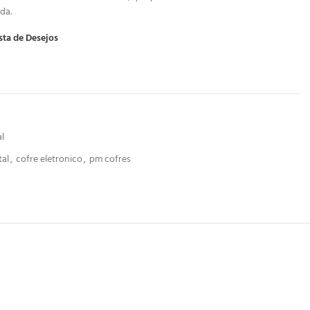
da.
sta de Desejos
l
tal
,
cofre eletronico
,
pm cofres