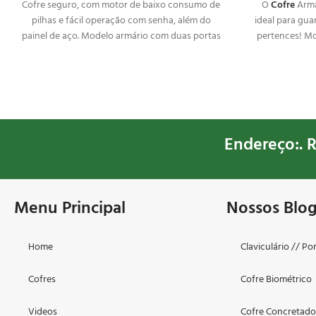
Cofre seguro, com motor de baixo consumo de
O
Cofre
Armár
pilhas e fácil operação com senha, além do
ideal para gua
painel de aço. Modelo armário com duas portas
pertences! Mo
e 5 prateleiras, além de possuir blindagem no
aço e possu
teto e na base.
Endereço:. R
Menu Principal
Nossos Blo
Home
Claviculário // Po
Cofres
Cofre Biométrico
Videos
Cofre Concretad