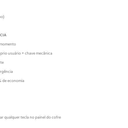
no)
CIA
r momento
óprio usuário + chave mecânica
nte
ergência
0% de economia
r qualquer tecla no painel do cofre