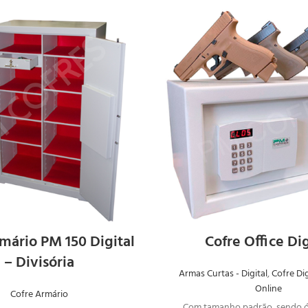
SOLICITAR
SOLICIT
ORÇAMENTO
ORÇAME
mário PM 150 Digital
Cofre Office Dig
– Divisória
Armas Curtas - Digital
,
Cofre Dig
Online
Cofre Armário
Com tamanho padrão, sendo ót