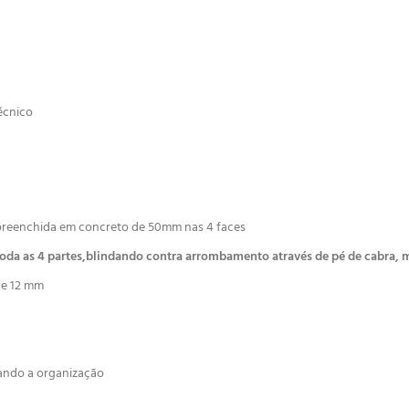
écnico
 preenchida em concreto de 50mm nas 4 faces
oda as 4 partes,blindando contra arrombamento através de pé de cabra, m
de 12 mm
itando a organização