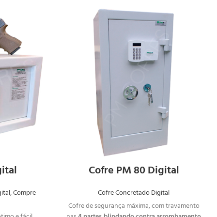
AR
SOLICITAR
NTO
ORÇAMENTO
ital
Cofre PM 80 Digital
ital
,
Compre
Cofre Concretado Digital
Cofre de segurança máxima, com travamento
imo e fácil
nas
4 partes,blindando contra arrombamento