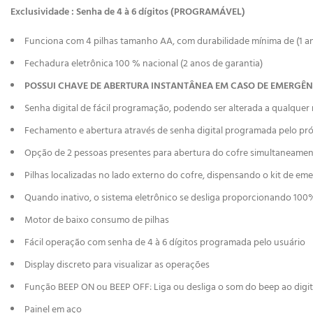
Exclusividade : Senha de 4 à 6 dígitos (PROGRAMÁVEL)
Funciona com 4 pilhas tamanho AA, com durabilidade mínima de (1 a
Fechadura eletrônica 100 % nacional (2 anos de garantia)
POSSUI CHAVE DE ABERTURA INSTANTÂNEA EM CASO DE EMERGÊN
Senha digital de fácil programação, podendo ser alterada a qualque
Fechamento e abertura através de senha digital programada pelo pr
Opção de 2 pessoas presentes para abertura do cofre simultaneame
Pilhas localizadas no lado externo do cofre, dispensando o kit de em
Quando inativo, o sistema eletrônico se desliga proporcionando 10
Motor de baixo consumo de pilhas
Fácil operação com senha de 4 à 6 dígitos programada pelo usuário
Display discreto para visualizar as operações
Função BEEP ON ou BEEP OFF: Liga ou desliga o som do beep ao digita
Painel em aço