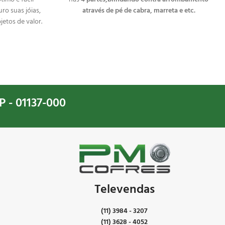
ro suas jóias,
através de pé de cabra, marreta e etc.
jetos de valor.
Fechadura por senha digital e concreto em seu
rança, com
corpo com painel em aço, amplo espaço
tentativas de
interno. Cofre moderno, oferece segurança e
tranquilidade para seus bens mais preciosos.
P - 01137-000
Televendas
(11) 3984 - 3207
(11) 3628 - 4052