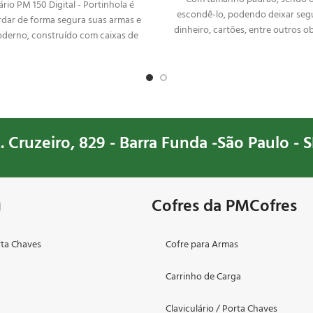
io PM 150 Digital - Portinhola é
escondê-lo, podendo deixar segu
rdar de forma segura suas armas e
dinheiro, cartões, entre outros ob
derno, construído com caixas de
Cofre
eletrônico de alta segu
i 3 prateleiras removíveis e uma
bloqueio para abertura após 3 
gaveta interna.
senhas erradas.
. Cruzeiro, 829 - Barra Funda -São Paulo - S
g
Cofres da PMCofres
rta Chaves
Cofre para Armas
Carrinho de Carga
o
Claviculário / Porta Chaves