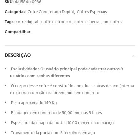
SKU:
4a1584fc0986
Categorias:
Cofre Concretado Digital
,
Cofres Especiais
Tags:
cofre digital
,
cofre eletronico
,
cofre especial
,
pm cofres
Compartilhar:
DESCRIÇÃO
Exclusividade : O usuário principal pode cadastrar outros 9
usuários com senhas diferentes
O corpo desse cofre é construído com duas caixas de aço (interna
e externa) com câmara preenchida em concreto
Peso aproximado 140 Kg
Blindagem em concreto de 50,00 mm nas 5 faces
Espessura da chapa da porta : 10.00 mm em aço maciço
Travamento da porta com 5 ferrolhos em aço