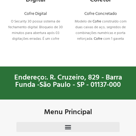
Cofre Digital
Cofre Concretado
O Security 30 possui sistema de
Modelo de
Cofre
construído com
fechamento digital. Bloqueio de 30
duas caixas de aço, segredos de
minutos para abertura após 03
combinações numéricas e porta
digitações erradas. É um cofre
reforçada.
Cofre
com 1 gaveta
discreto e muito seguro, além de
central que forma um vão para
ter ótimo tamanho e com muito
facilitar a organização.
espaço por dentro
Endereço:. R. Cruzeiro, 829 - Barra
Funda -São Paulo - SP - 01137-000
Menu Principal